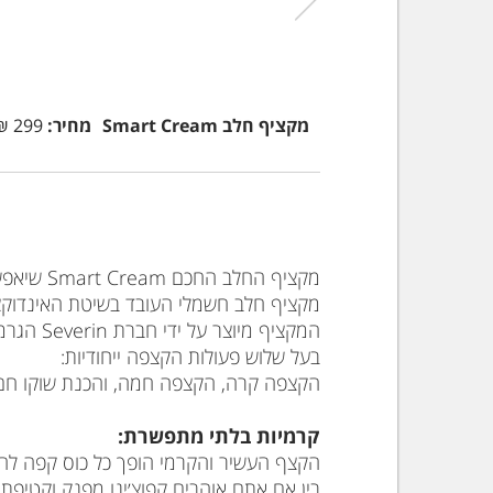
מקציף חלב Smart Cream
מחיר:
299 ₪
מקציף החלב החכם Smart Cream שיאפשר לכם ליצור רגעי קסם בכל כוס קפה
מקציף חלב חשמלי העובד בשיטת האינדוקצי
המקציף מיוצר על ידי חברת Severin הגרמנית המובילה העולמית בתחום מקציפי החלב.
בעל שלוש פעולות הקצפה ייחודיות:
הקצפה קרה, הקצפה חמה, והכנת שוקו חם מ
קרמיות בלתי מתפשרת:
הקצף העשיר והקרמי הופך כל כוס קפה לחוו
בין אם אתם אוהבים קפוצ׳ינו מפנק וקטיפת