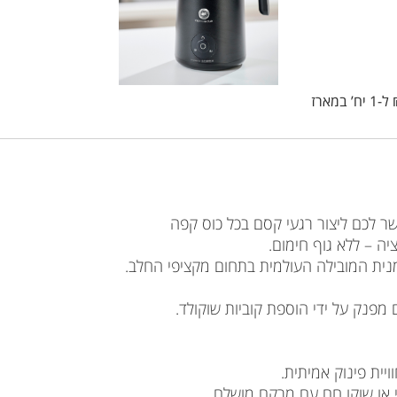
ל-1 יח’ במארז
ה – ללא גוף חימום.
פנק על ידי הוספת קוביות שוקולד.
יית פינוק אמיתית.
י או שוקו חם עם מרקם מושלם,.